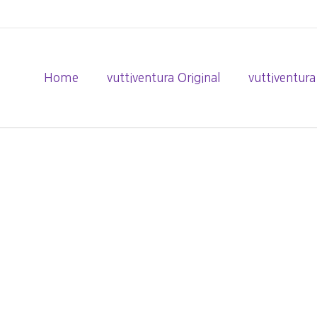
Home
vuttiventura Original
vuttiventura
LUXURY BEL