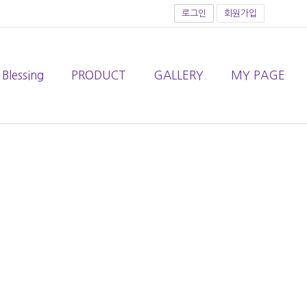
로그인
회원가입
 Blessing
PRODUCT
GALLERY
MY PAGE
T